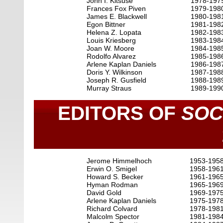
John I. Kitsuse
1978-197
Frances Fox Piven
1979-198
James E. Blackwell
1980-198
Egon Bittner
1981-198
Helena Z. Lopata
1982-19
Louis Kriesberg
1983-198
Joan W. Moore
1984-198
Rodolfo Alvarez
1985-198
Arlene Kaplan Daniels
1986-198
Doris Y. Wilkinson
1987-198
Joseph R. Gusfield
1988-198
Murray Straus
1989-199
EDITORS OF
SOC
Jerome Himmelhoch
1953-195
Erwin O. Smigel
1958-196
Howard S. Becker
1961-196
Hyman Rodman
1965-196
David Gold
1969-197
Arlene Kaplan Daniels
1975-197
Richard Colvard
1978-198
Malcolm Spector
1981-198