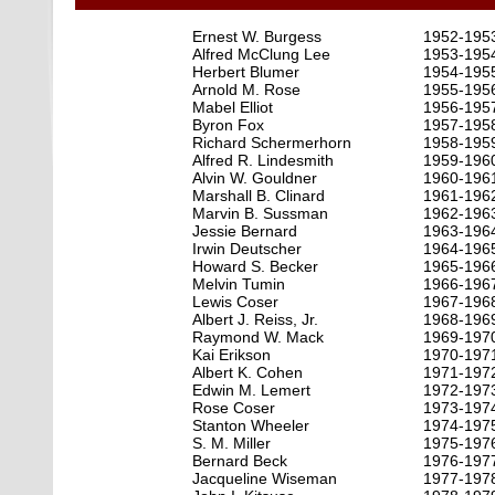
Ernest W. Burgess
1952-195
Alfred McClung Lee
1953-195
Herbert Blumer
1954-195
Arnold M. Rose
1955-195
Mabel Elliot
1956-195
Byron Fox
1957-195
Richard Schermerhorn
1958-195
Alfred R. Lindesmith
1959-196
Alvin W. Gouldner
1960-196
Marshall B. Clinard
1961-196
Marvin B. Sussman
1962-196
Jessie Bernard
1963-196
Irwin Deutscher
1964-196
Howard S. Becker
1965-196
Melvin Tumin
1966-196
Lewis Coser
1967-196
Albert J. Reiss, Jr.
1968-196
Raymond W. Mack
1969-197
Kai Erikson
1970-197
Albert K. Cohen
1971-197
Edwin M. Lemert
1972-197
Rose Coser
1973-197
Stanton Wheeler
1974-197
S. M. Miller
1975-197
Bernard Beck
1976-197
Jacqueline Wiseman
1977-197