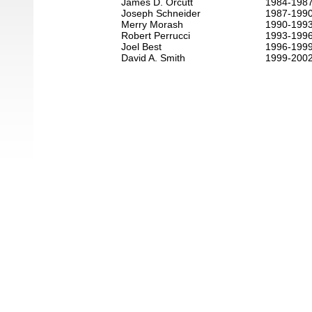
James D. Orcutt
1984-198
Joseph Schneider
1987-199
Merry Morash
1990-199
Robert Perrucci
1993-199
Joel Best
1996-199
David A. Smith
1999-200